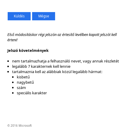
Első módosításkor régi jelszón az értesítő levélben kapott jelszót kell
érteni!
Jelszó követelmények
nem tartalmazhatja a felhasználó nevet, vagy annak részletét
legalább 7 karakternek kell lennie
tartalmaznia kell az alábbiak közül legalább hármat:
kisbetű
nagybetű
szám
speciális karakter
© 2016 Microsoft